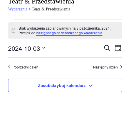
Teatr & Przedstawienia
Wydarzenia
Teatr & Przedstawienia
Wydarzenia
Brak wydarzenia zaplanowanych na 3 października, 2024.
for
Powiadomienie
Przejdź do
następnego nadchodzącego wydarzenia
.
3
października,
2024-10-03
Wydarzen
Wyda
Szukaj
Dzień
Wido
2024
Nawigacj
Wybierz
nawig
datę.
po
Poprzedni dzień
Następny dzień
wyszukiw
i
Zasubskrybuj kalendarz
widokach