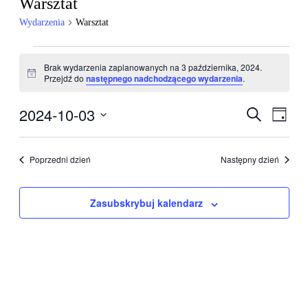
Warsztat
Wydarzenia
Warsztat
Wydarzenia
Brak wydarzenia zaplanowanych na 3 października, 2024.
for
Powiadomienie
Przejdź do
następnego nadchodzącego wydarzenia
.
3
października,
2024-10-03
Wydarzen
Wyda
Szukaj
Dzień
Wido
2024
Nawigacj
Wybierz
nawig
datę.
po
Poprzedni dzień
Następny dzień
wyszukiw
i
Zasubskrybuj kalendarz
widokach