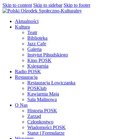
Skip to content
Skip to sidebar
Skip to footer
Aktualności
Kultura
Teatr
Biblioteka
Jazz Cafe
Galeria
Instytut Piłsudskiego
Kino POSK
Księgarnia
Radio POSK
Restauracja
Restauracja Łowiczanka
POSKlub
Kawiarnia Maja
Sala Malinowa
O Nas
Historia POSK
Zarząd
Członkostwo
Wiadomości POSK
Statut i Formularze
Wynajem