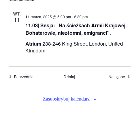
WT.
11 marca, 2025 @ 5:00 pm
-
6:30 pm
11
11.03| Sesja: „Na ścieżkach Armii Krajowej.
Bohaterowie, niezłomni, emigranci”.
Atrium
238-246 King Street, London, United
Kingdom
Wydarzenia
Wydarze
Poprzednie
Dzisiaj
Następne
Zasubskrybuj kalendarz