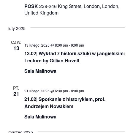
POSK
238-246 King Street, London, London,
United Kingdom
luty 2025
CZW.
13 lutego, 2025 @ 8:00 pm
-
9:00 pm
13
13.02| Wykład z historii sztuki w j.angielskim:
Lecture by Gillian Hovell
Sala Malinowa
PT.
21 lutego, 2025 @ 6:30 pm
-
8:00 pm
21
21.02| Spotkanie z historykiem, prof.
Andrzejem Nowakiem
Sala Malinowa
marzec 2025