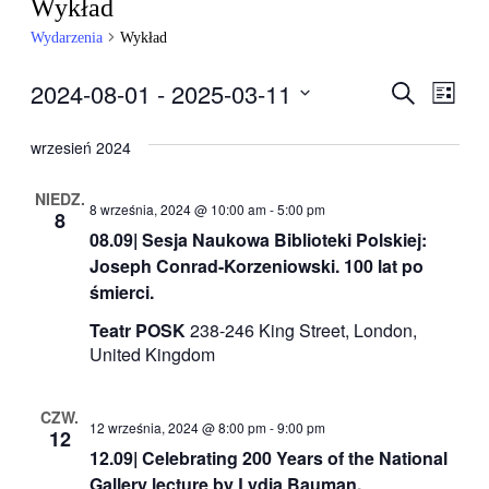
Wykład
Wydarzenia
Wykład
2024-08-01
 - 
2025-03-11
Wydarzen
Wyda
Szukaj
Lista
Wido
Nawigacj
Wybierz
nawig
datę.
po
wrzesień 2024
wyszukiw
NIEDZ.
i
8 września, 2024 @ 10:00 am
-
5:00 pm
8
widokach
08.09| Sesja Naukowa Biblioteki Polskiej:
Joseph Conrad-Korzeniowski. 100 lat po
śmierci.
Teatr POSK
238-246 King Street, London,
United Kingdom
CZW.
12 września, 2024 @ 8:00 pm
-
9:00 pm
12
12.09| Celebrating 200 Years of the National
Gallery lecture by Lydia Bauman.