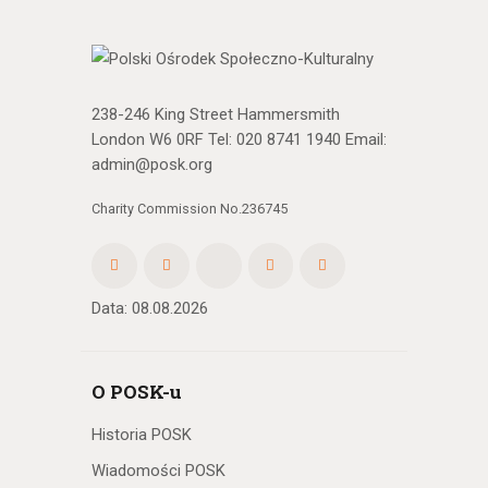
n
i
u
238-246 King Street Hammersmith
London W6 0RF Tel:
020 8741 1940
Email:
i
admin@posk.org
w
Charity Commission No.236745
i
d
Data: 08.08.2026
o
k
O POSK-u
a
Historia POSK
c
Wiadomości POSK