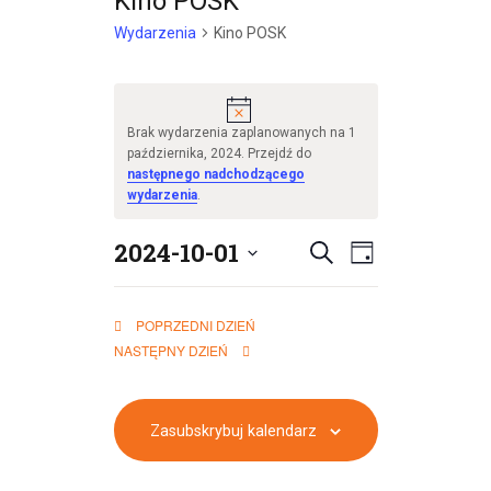
Kino POSK
Wydarzenia
Kino POSK
P
o
Brak wydarzenia zaplanowanych na 1
w
października, 2024. Przejdź do
i
następnego nadchodzącego
a
wydarzenia
.
d
o
2024-10-01
W
W
m
S
D
i
W
z
y
z
y
e
y
u
n
i
d
POPRZEDNI DZIEŃ
b
d
k
i
e
NASTĘPNY DZIEŃ
i
a
e
a
ń
a
e
j
r
r
r
z
z
Zasubskrybuj kalendarz
d
z
e
a