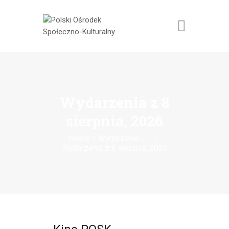
AKTUALNOŚCI
KULTURA
Wydarzenia z 8
RADIO POSK
sierpnia, 2026
RESTAURACJA
Home
Wydarzenia
...
O NAS
Wydarzenia z 8 sierpnia, 2026
WYNAJEM
KONTAKT