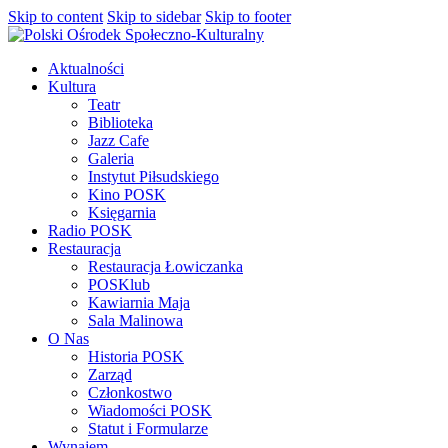
Skip to content
Skip to sidebar
Skip to footer
Aktualności
Kultura
Teatr
Biblioteka
Jazz Cafe
Galeria
Instytut Piłsudskiego
Kino POSK
Księgarnia
Radio POSK
Restauracja
Restauracja Łowiczanka
POSKlub
Kawiarnia Maja
Sala Malinowa
O Nas
Historia POSK
Zarząd
Członkostwo
Wiadomości POSK
Statut i Formularze
Wynajem