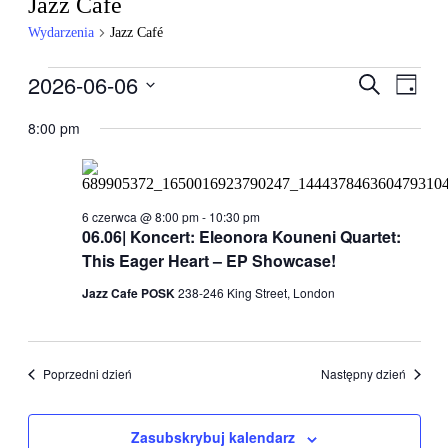
Jazz Café
Wydarzenia
Jazz Café
Wydarzenia
2026-06-06
Wydarzen
Wyda
Szukaj
Dzień
Wido
for
Nawigacj
Wybierz
nawig
datę.
8:00 pm
6
po
czerwca,
wyszukiw
2026
i
widokach
6 czerwca @ 8:00 pm
-
10:30 pm
06.06| Koncert: Eleonora Kouneni Quartet:
This Eager Heart – EP Showcase!
Jazz Cafe POSK
238-246 King Street, London
Poprzedni dzień
Następny dzień
Zasubskrybuj kalendarz