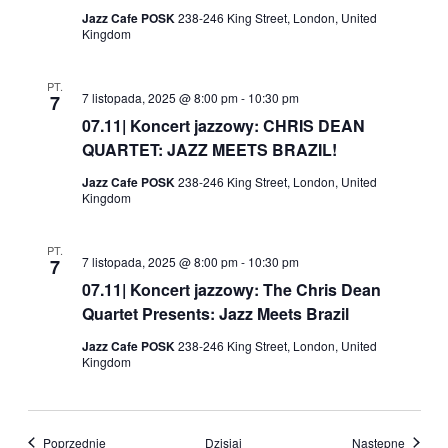
Jazz Cafe POSK
238-246 King Street, London, United
Kingdom
PT.
7 listopada, 2025 @ 8:00 pm
-
10:30 pm
7
07.11| Koncert jazzowy: CHRIS DEAN
QUARTET: JAZZ MEETS BRAZIL!
Jazz Cafe POSK
238-246 King Street, London, United
Kingdom
PT.
7 listopada, 2025 @ 8:00 pm
-
10:30 pm
7
07.11| Koncert jazzowy: The Chris Dean
Quartet Presents: Jazz Meets Brazil
Jazz Cafe POSK
238-246 King Street, London, United
Kingdom
Wydarzenia
Wydarz
Poprzednie
Dzisiaj
Następne