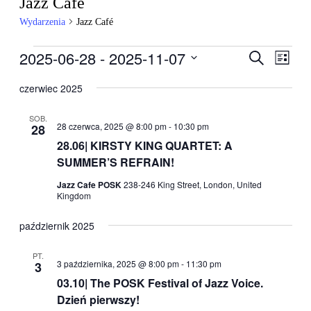
Jazz Café
Wydarzenia
Jazz Café
Wydarzenia
2025-06-28
 - 
2025-11-07
Wydarzen
Wyda
Szukaj
Lista
Wido
Nawigacj
Wybierz
nawig
datę.
czerwiec 2025
po
wyszukiw
SOB.
28 czerwca, 2025 @ 8:00 pm
-
10:30 pm
28
i
28.06| KIRSTY KING QUARTET: A
widokach
SUMMER’S REFRAIN!
Jazz Cafe POSK
238-246 King Street, London, United
Kingdom
październik 2025
PT.
3 października, 2025 @ 8:00 pm
-
11:30 pm
3
03.10| The POSK Festival of Jazz Voice.
Dzień pierwszy!