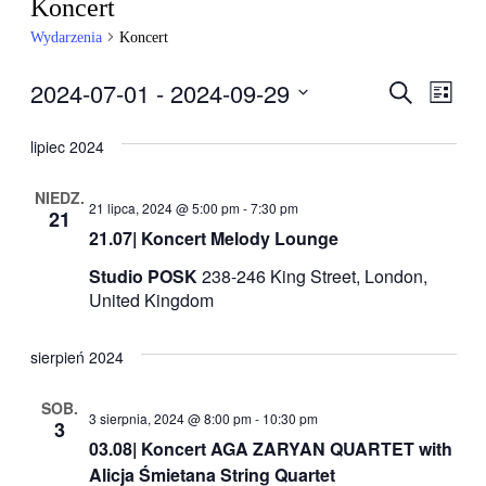
Koncert
Wydarzenia
Koncert
2024-07-01
 - 
2024-09-29
Wydarzen
Wyda
Szukaj
Lista
Wido
Nawigacj
Wybierz
nawig
datę.
po
lipiec 2024
wyszukiw
NIEDZ.
i
21 lipca, 2024 @ 5:00 pm
-
7:30 pm
21
widokach
21.07| Koncert Melody Lounge
Studio POSK
238-246 King Street, London,
United Kingdom
sierpień 2024
SOB.
3 sierpnia, 2024 @ 8:00 pm
-
10:30 pm
3
03.08| Koncert AGA ZARYAN QUARTET with
Alicja Śmietana String Quartet