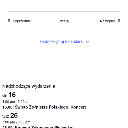
Wydarzenia
Wydarze
Poprzednie
Dzisiaj
Następne
Zasubskrybuj kalendarz
Nadchodzące wydarzenia
16
sie
4:00 pm
-
5:00 pm
16.08| Święto Żołnierza Polskiego. Koncert
26
wrz
7:00 pm
-
8:30 pm
26.09| Koncert Zakochana Piosenka!