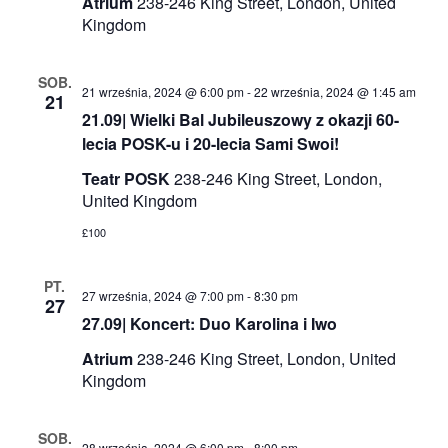
Atrium
238-246 King Street, London, United
Kingdom
SOB.
21 września, 2024 @ 6:00 pm
-
22 września, 2024 @ 1:45 am
21
21.09| Wielki Bal Jubileuszowy z okazji 60-
lecia POSK-u i 20-lecia Sami Swoi!
Teatr POSK
238-246 King Street, London,
United Kingdom
£100
PT.
27 września, 2024 @ 7:00 pm
-
8:30 pm
27
27.09| Koncert: Duo Karolina i Iwo
Atrium
238-246 King Street, London, United
Kingdom
SOB.
28 września, 2024 @ 6:00 pm
-
8:00 pm