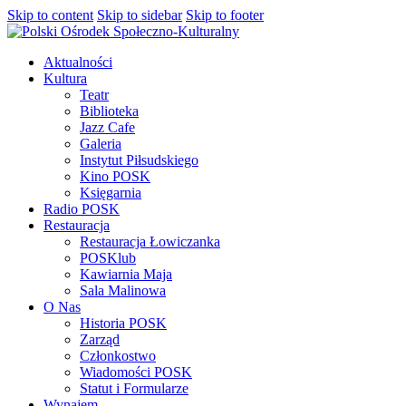
Skip to content
Skip to sidebar
Skip to footer
Aktualności
Kultura
Teatr
Biblioteka
Jazz Cafe
Galeria
Instytut Piłsudskiego
Kino POSK
Księgarnia
Radio POSK
Restauracja
Restauracja Łowiczanka
POSKlub
Kawiarnia Maja
Sala Malinowa
O Nas
Historia POSK
Zarząd
Członkostwo
Wiadomości POSK
Statut i Formularze
Wynajem