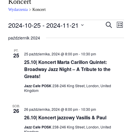
Koncert
Wydarzenia
Koncert
Wydarzenia
2024-10-25
 - 
2024-11-21
Wydarzen
Wyda
Szukaj
Lista
Wido
Nawigacj
Wybierz
nawig
datę.
październik 2024
po
wyszukiw
PT.
25 października, 2024 @ 8:00 pm
-
10:30 pm
25
i
25.10| Koncert Marta Carillon Quintet:
widokach
Broadway Jazz Night – A Tribute to the
Greats!
Jazz Cafe POSK
238-246 King Street, London, United
Kingdom
SOB.
26 października, 2024 @ 8:00 pm
-
10:30 pm
26
26.10| Koncert jazzowy Vasilis & Paul
Jazz Cafe POSK
238-246 King Street, London, United
Kingdom