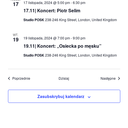
17 listopada, 2024 @ 5:00 pm
-
6:30 pm
17
17.11| Koncert: Piotr Selim
Studio POSK
238-246 King Street, London, United Kingdom
WT.
19 listopada, 2024 @ 7:00 pm
-
9:00 pm
19
19.11| Koncert: „Osiecka po męsku”
Studio POSK
238-246 King Street, London, United Kingdom
Wydarzenia
Wydarz
Poprzednie
Dzisiaj
Następne
Zasubskrybuj kalendarz