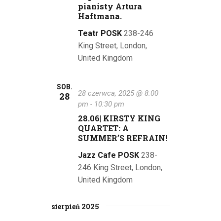
pianisty Artura
Haftmana.
Teatr POSK
238-246
King Street, London,
United Kingdom
SOB.
28 czerwca, 2025 @ 8:00
28
pm
-
10:30 pm
28.06| KIRSTY KING
QUARTET: A
SUMMER’S REFRAIN!
Jazz Cafe POSK
238-
246 King Street, London,
United Kingdom
sierpień 2025