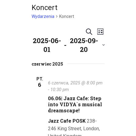
Koncert
Wydarzenia
Koncert
W
W
S
L
2025-06-
2025-09-
z
y
i
y
 - 
u
01
20
s
d
d
k
W
t
a
a
y
czerwiec 2025
a
a
j
r
b
r
i
PT.
z
6 czerwca, 2025 @ 8:00 pm
6
e
z
e
-
10:30 pm
r
06.06| Jazz Cafe: Step
z
n
e
into VIDYA´s musical
d
i
dreamscape!
n
a
e
t
Jazz Cafe POSK
238-
i
ę
W
246 King Street, London,
.