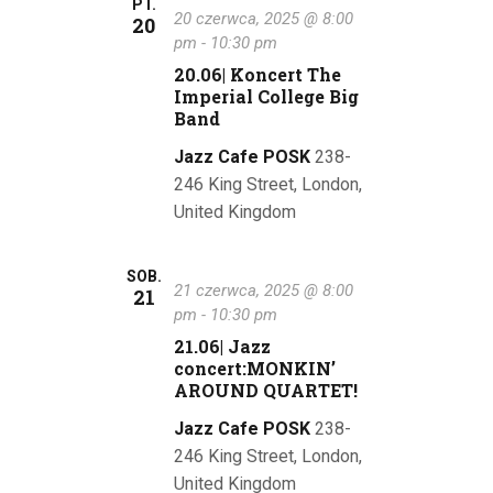
PT.
i
20 czerwca, 2025 @ 8:00
20
pm
-
10:30 pm
w
20.06| Koncert The
Imperial College Big
i
Band
d
Jazz Cafe POSK
238-
o
246 King Street, London,
United Kingdom
k
a
SOB.
21 czerwca, 2025 @ 8:00
21
c
pm
-
10:30 pm
21.06| Jazz
h
concert:MONKIN’
AROUND QUARTET!
Jazz Cafe POSK
238-
246 King Street, London,
United Kingdom