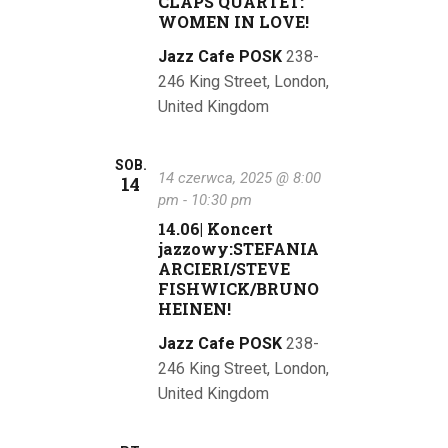
CLAPS QUARTET:
w
WOMEN IN LOVE!
y
Jazz Cafe POSK
238-
246 King Street, London,
s
United Kingdom
z
u
SOB.
14 czerwca, 2025 @ 8:00
14
k
pm
-
10:30 pm
14.06| Koncert
i
jazzowy:STEFANIA
ARCIERI/STEVE
w
FISHWICK/BRUNO
HEINEN!
a
Jazz Cafe POSK
238-
n
246 King Street, London,
i
United Kingdom
u