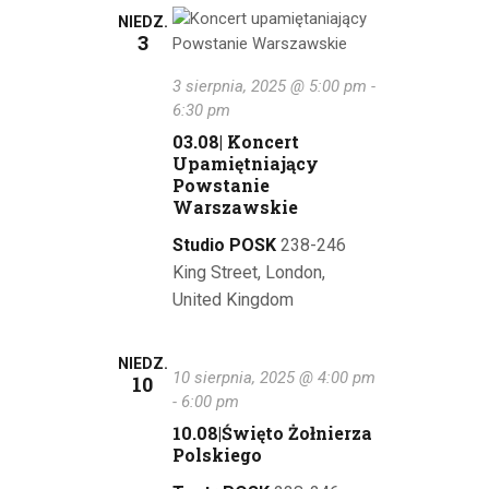
NIEDZ.
3
3 sierpnia, 2025 @ 5:00 pm
-
6:30 pm
03.08| Koncert
Upamiętniający
Powstanie
Warszawskie
Studio POSK
238-246
King Street, London,
United Kingdom
NIEDZ.
10 sierpnia, 2025 @ 4:00 pm
10
-
6:00 pm
10.08|Święto Żołnierza
Polskiego