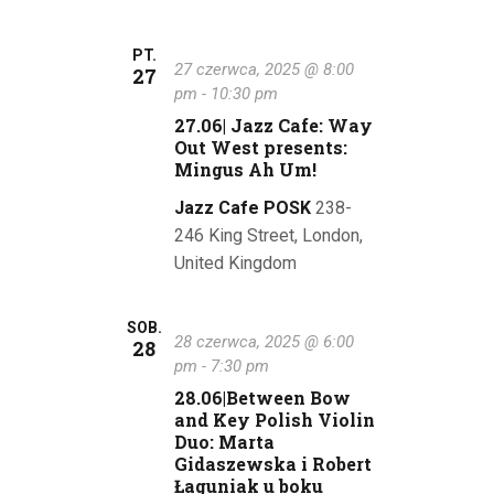
PT.
27 czerwca, 2025 @ 8:00
27
pm
-
10:30 pm
27.06| Jazz Cafe: Way
Out West presents:
Mingus Ah Um!
Jazz Cafe POSK
238-
246 King Street, London,
United Kingdom
SOB.
28 czerwca, 2025 @ 6:00
28
pm
-
7:30 pm
28.06|Between Bow
and Key Polish Violin
Duo: Marta
Gidaszewska i Robert
Łaguniak u boku