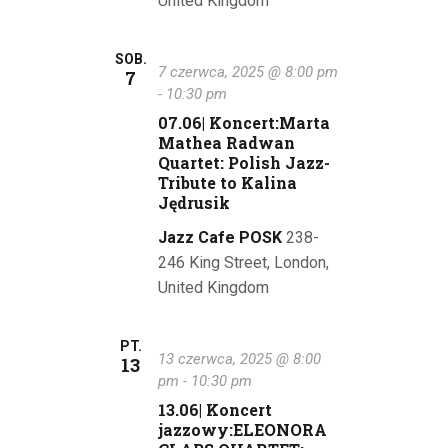
a
United Kingdom
i
N
d
SOB.
o
7 czerwca, 2025 @ 8:00 pm
a
7
-
10:30 pm
k
w
07.06| Koncert:Marta
i
Mathea Radwan
i
Quartet: Polish Jazz-
n
Tribute to Kalina
g
a
Jędrusik
a
w
Jazz Cafe POSK
238-
246 King Street, London,
i
c
United Kingdom
g
j
a
a
PT.
c
13 czerwca, 2025 @ 8:00
13
p
pm
-
10:30 pm
j
13.06| Koncert
o
a
jazzowy:ELEONORA