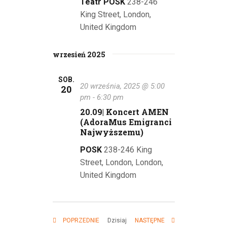
Teatr POSK
238-246
King Street, London,
United Kingdom
wrzesień 2025
SOB.
20 września, 2025 @ 5:00
20
pm
-
6:30 pm
20.09| Koncert AMEN
(AdoraMus Emigranci
Najwyższemu)
POSK
238-246 King
Street, London, London,
United Kingdom
WYDARZENIA
WYDARZENIA
Dzisiaj
POPRZEDNIE
NASTĘPNE