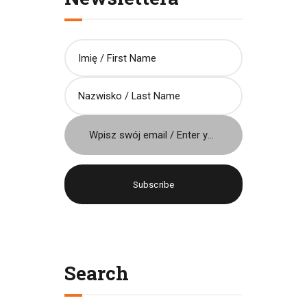
Język / Language
Polish
English
Search