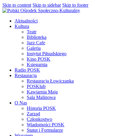
Skip to content
Skip to sidebar
Skip to footer
Aktualności
Kultura
Teatr
Biblioteka
Jazz Cafe
Galeria
Instytut Piłsudskiego
Kino POSK
Księgarnia
Radio POSK
Restauracja
Restauracja Łowiczanka
POSKlub
Kawiarnia Maja
Sala Malinowa
O Nas
Historia POSK
Zarząd
Członkostwo
Wiadomości POSK
Statut i Formularze
Wynajem