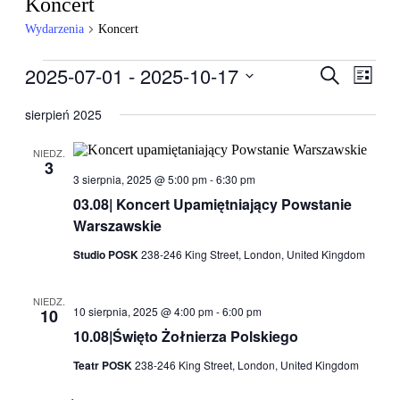
Koncert
Wydarzenia
Koncert
Wydarzenia
2025-07-01
 - 
2025-10-17
Wydarzen
Wyda
Szukaj
Lista
Wido
Nawigacj
Wybierz
nawig
datę.
sierpień 2025
po
wyszukiw
NIEDZ.
3
i
3 sierpnia, 2025 @ 5:00 pm
-
6:30 pm
widokach
03.08| Koncert Upamiętniający Powstanie
Warszawskie
Studio POSK
238-246 King Street, London, United Kingdom
NIEDZ.
10 sierpnia, 2025 @ 4:00 pm
-
6:00 pm
10
10.08|Święto Żołnierza Polskiego
Teatr POSK
238-246 King Street, London, United Kingdom