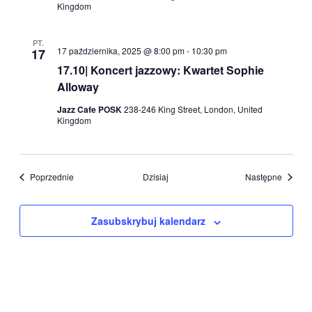
Kingdom
PT.
17 października, 2025 @ 8:00 pm
-
10:30 pm
17
17.10| Koncert jazzowy: Kwartet Sophie
Alloway
Jazz Cafe POSK
238-246 King Street, London, United
Kingdom
Wydarzenia
Wydarz
Poprzednie
Dzisiaj
Następne
Zasubskrybuj kalendarz