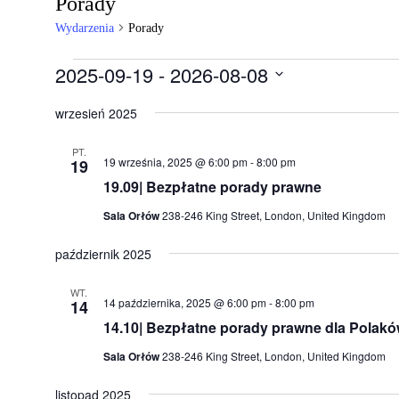
Porady
Wydarzenia
Porady
Wydarzenia
2025-09-19
 - 
2026-08-08
Wybierz
datę.
wrzesień 2025
PT.
19 września, 2025 @ 6:00 pm
-
8:00 pm
19
19.09| Bezpłatne porady prawne
Sala Orłów
238-246 King Street, London, United Kingdom
październik 2025
WT.
14 października, 2025 @ 6:00 pm
-
8:00 pm
14
14.10| Bezpłatne porady prawne dla Polaków
Sala Orłów
238-246 King Street, London, United Kingdom
listopad 2025