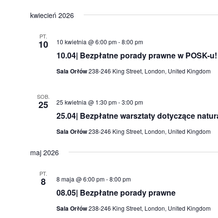
kwiecień 2026
PT.
10 kwietnia @ 6:00 pm
-
8:00 pm
10
10.04| Bezpłatne porady prawne w POSK-u!
Sala Orłów
238-246 King Street, London, United Kingdom
SOB.
25 kwietnia @ 1:30 pm
-
3:00 pm
25
25.04| Bezpłatne warsztaty dotyczące nat
Sala Orłów
238-246 King Street, London, United Kingdom
maj 2026
PT.
8 maja @ 6:00 pm
-
8:00 pm
8
08.05| Bezpłatne porady prawne
Sala Orłów
238-246 King Street, London, United Kingdom