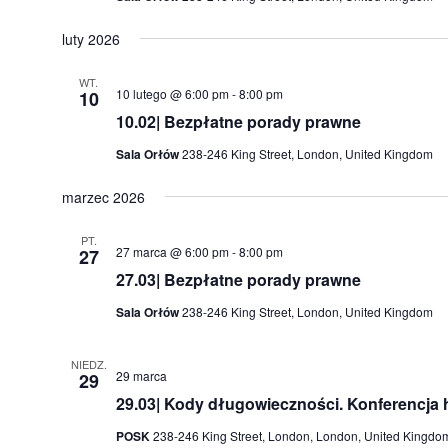
luty 2026
WT.
10 lutego @ 6:00 pm
-
8:00 pm
10
10.02| Bezpłatne porady prawne
Sala Orłów
238-246 King Street, London, United Kingdom
marzec 2026
PT.
27 marca @ 6:00 pm
-
8:00 pm
27
27.03| Bezpłatne porady prawne
Sala Orłów
238-246 King Street, London, United Kingdom
NIEDZ.
29 marca
29
29.03| Kody długowieczności. Konferencja 
POSK
238-246 King Street, London, London, United Kingdo