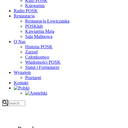
Kino POSK
Księgarnia
Radio POSK
Restauracja
Restauracja Łowiczanka
POSKlub
Kawiarnia Maja
Sala Malinowa
O Nas
Historia POSK
Zarząd
Członkostwo
Wiadomości POSK
Statut i Formularze
Wynajem
Przetargi
Kontakt