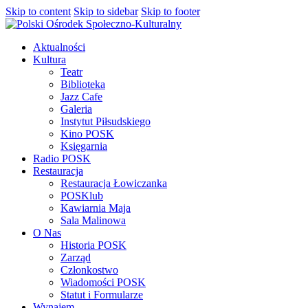
Skip to content
Skip to sidebar
Skip to footer
Aktualności
Kultura
Teatr
Biblioteka
Jazz Cafe
Galeria
Instytut Piłsudskiego
Kino POSK
Księgarnia
Radio POSK
Restauracja
Restauracja Łowiczanka
POSKlub
Kawiarnia Maja
Sala Malinowa
O Nas
Historia POSK
Zarząd
Członkostwo
Wiadomości POSK
Statut i Formularze
Wynajem