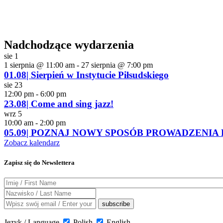
Nadchodzące wydarzenia
sie
1
1 sierpnia @ 11:00 am
-
27 sierpnia @ 7:00 pm
01.08| Sierpień w Instytucie Piłsudskiego
sie
23
12:00 pm
-
6:00 pm
23.08| Come and sing jazz!
wrz
5
10:00 am
-
2:00 pm
05.09| POZNAJ NOWY SPOSÓB PROWADZENIA BIZ
Zobacz kalendarz
Zapisz się do Newslettera
Język / Language
Polish
English