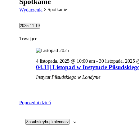
Spotkanie
Spotkanie
Wydarzenia
Wydarzenia
2025-11-19
Wybierz
for
datę.
Trwające
19
listopada,
2025
4 listopada, 2025 @ 10:00 am
-
30 listopada, 2025
04.11| Listopad w Instytucie Piłsudskieg
Instytut Piłsudskiego w Londynie
Poprzedni dzień
Zasubskrybuj kalendarz