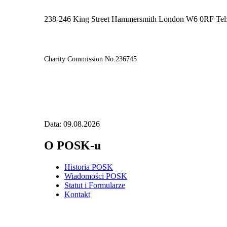
238-246 King Street Hammersmith London W6 0RF Tel
Charity Commission No.236745
Data: 09.08.2026
O POSK-u
Historia POSK
Wiadomości POSK
Statut i Formularze
Kontakt