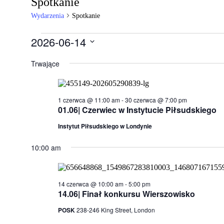
Spotkanie
Wydarzenia
Spotkanie
Wydarzenia
2026-06-14
for
Wybierz
datę.
Trwające
14
czerwca,
2026
1 czerwca @ 11:00 am
-
30 czerwca @ 7:00 pm
01.06| Czerwiec w Instytucie Piłsudskiego
Instytut Piłsudskiego w Londynie
10:00 am
14 czerwca @ 10:00 am
-
5:00 pm
14.06| Finał konkursu Wierszowisko
POSK
238-246 King Street, London