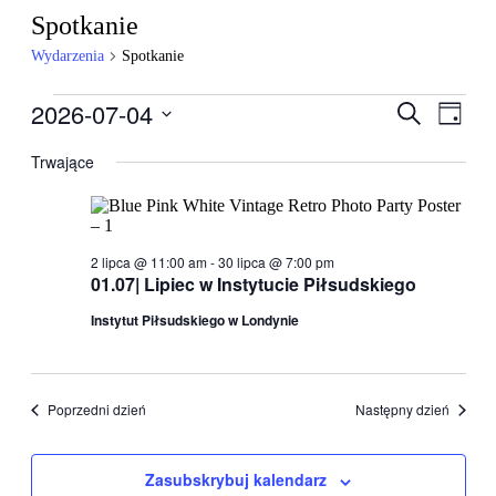
Spotkanie
Wydarzenia
Spotkanie
Wydarzenia
2026-07-04
Wydarzen
Wyda
Szukaj
Dzień
Wido
for
Nawigacj
Wybierz
nawig
datę.
Trwające
4
po
lipca,
wyszukiw
2026
i
widokach
2 lipca @ 11:00 am
-
30 lipca @ 7:00 pm
01.07| Lipiec w Instytucie Piłsudskiego
Instytut Piłsudskiego w Londynie
Poprzedni dzień
Następny dzień
Zasubskrybuj kalendarz