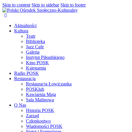
Skip to content
Skip to sidebar
Skip to footer
Aktualności
Kultura
Teatr
Biblioteka
Jazz Cafe
Galeria
Instytut Piłsudskiego
Kino POSK
Księgarnia
Radio POSK
Restauracja
Restauracja Łowiczanka
POSKlub
Kawiarnia Maja
Sala Malinowa
O Nas
Historia POSK
Zarząd
Członkostwo
Wiadomości POSK
Statut i Formularze