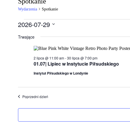
Spotkanie
Wydarzenia
Spotkanie
Wydarzenia
2026-07-29
for
Wybierz
datę.
Trwające
29
lipca,
2026
2 lipca @ 11:00 am
-
30 lipca @ 7:00 pm
01.07| Lipiec w Instytucie Piłsudskiego
Instytut Piłsudskiego w Londynie
Poprzedni dzień