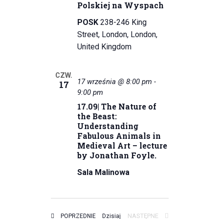
Polskiej na Wyspach
w
POSK
238-246 King
i
Street, London, London,
United Kingdom
d
o
CZW.
17 września @ 8:00 pm
-
17
k
9:00 pm
17.09| The Nature of
a
the Beast:
c
Understanding
Fabulous Animals in
h
Medieval Art – lecture
by Jonathan Foyle.
Sala Malinowa
WYDARZENIA
WYDARZENIA
NASTĘPNE
Dzisiaj
POPRZEDNIE