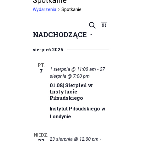
Spotkanie
Wydarzenia
Spotkanie
W
W
S
L
NADCHODZĄCE
z
y
i
y
u
W
s
d
d
k
y
sierpień 2026
t
a
b
a
a
a
i
j
r
PT.
1 sierpnia @ 11:00 am
-
27
7
e
r
z
sierpnia @ 7:00 pm
r
01.08| Sierpień w
z
e
z
Instytucie
d
n
e
Piłsudskiego
a
i
t
Instytut Piłsudskiego w
n
ę
e
Londynie
i
.
W
a
NIEDZ.
i
23 sierpnia @ 12:00 pm
-