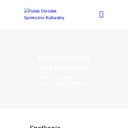
AKTUALNOŚCI
KULTURA
Nadchodzące
RADIO POSK
Wydarzenia
RESTAURACJA
Home
Wydarzenia
...
O NAS
Nadchodzące Wydarzenia
WYNAJEM
KONTAKT