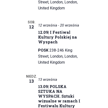
Street, London, London,
y
United Kingdom
s
SOB.
z
12 września
-
20 września
12
12.09| I Festiwal
u
Kultury Polskiej na
k
Wyspach
POSK
238-246 King
i
Street, London, London,
w
United Kingdom
a
NIEDZ.
n
13 września
13
13.09| POLSKA
i
SZTUKA NA
WYSPACH. Sztuki
u
wizualne w ramach I
Festiwalu Kultury
i