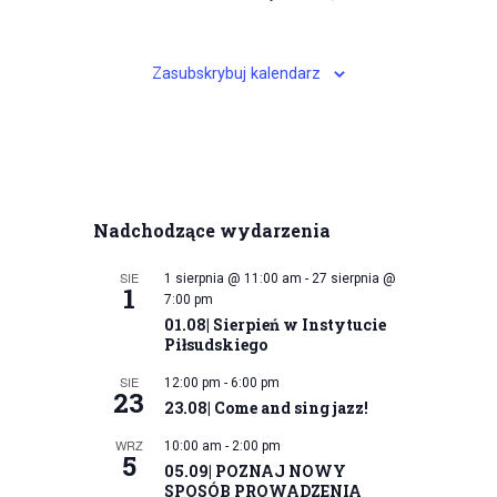
Zasubskrybuj kalendarz
Nadchodzące wydarzenia
SIE
1 sierpnia @ 11:00 am
-
27 sierpnia @
1
7:00 pm
01.08| Sierpień w Instytucie
Piłsudskiego
SIE
12:00 pm
-
6:00 pm
23
23.08| Come and sing jazz!
WRZ
10:00 am
-
2:00 pm
5
05.09| POZNAJ NOWY
SPOSÓB PROWADZENIA