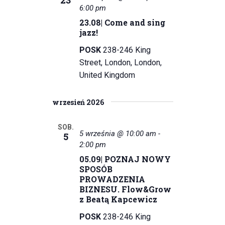
23
N
d
6:00 pm
23.08| Come and sing
o
a
jazz!
k
w
POSK
238-246 King
i
Street, London, London,
i
n
United Kingdom
g
a
a
wrzesień 2026
w
i
c
SOB.
5 września @ 10:00 am
-
5
g
j
2:00 pm
a
05.09| POZNAJ NOWY
a
c
SPOSÓB
p
PROWADZENIA
j
BIZNESU. Flow&Grow
o
z Beatą Kapcewicz
a
w
POSK
238-246 King