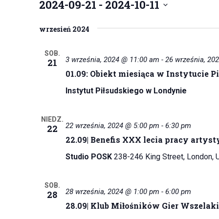
2024-09-21
 - 
2024-10-11
W
wrzesień 2024
y
b
i
SOB.
3 września, 2024 @ 11:00 am
-
26 września, 20
21
e
01.09: Obiekt miesiąca w Instytucie P
r
z
Instytut Piłsudskiego w Londynie
d
a
NIEDZ.
22 września, 2024 @ 5:00 pm
-
6:30 pm
t
22
22.09| Benefis XXX lecia pracy artys
ę
.
Studio POSK
238-246 King Street, London, 
SOB.
28 września, 2024 @ 1:00 pm
-
6:00 pm
28
28.09| Klub Miłośników Gier Wszelak