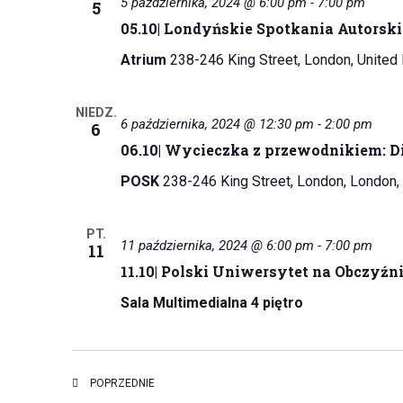
5 października, 2024 @ 6:00 pm
-
7:00 pm
5
05.10| Londyńskie Spotkania Autorski
Atrium
238-246 King Street, London, Unite
NIEDZ.
6 października, 2024 @ 12:30 pm
-
2:00 pm
6
06.10| Wycieczka z przewodnikiem: D
POSK
238-246 King Street, London, London,
PT.
11 października, 2024 @ 6:00 pm
-
7:00 pm
11
11.10| Polski Uniwersytet na Obczyźn
Sala Multimedialna 4 piętro
WYDARZENIA
POPRZEDNIE