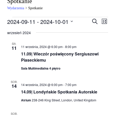
Spotkanie
Wydarzenia
Spotkanie
Wydarzenia
2024-09-11
 - 
2024-10-01
Wydarzen
Wyda
Szukaj
Lista
Wido
Nawigacj
Wybierz
nawig
datę.
wrzesień 2024
po
wyszukiw
ŚR.
11 września, 2024 @ 6:30 pm
-
8:00 pm
11
i
11.09| Wieczór poświęcony Sergiuszowi
widokach
Piaseckiemu
Sala Multimedialna 4 piętro
SOB.
14 września, 2024 @ 6:00 pm
-
7:00 pm
14
14.09| Londyńskie Spotkania Autorskie
Atrium
238-246 King Street, London, United Kingdom
SOB.