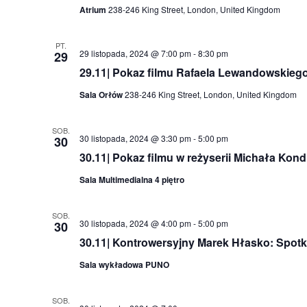
Atrium
238-246 King Street, London, United Kingdom
PT.
29 listopada, 2024 @ 7:00 pm
-
8:30 pm
29
29.11| Pokaz filmu Rafaela Lewandowskiego
Sala Orłów
238-246 King Street, London, United Kingdom
SOB.
30 listopada, 2024 @ 3:30 pm
-
5:00 pm
30
30.11| Pokaz filmu w reżyserii Michała Kond
Sala Multimedialna 4 piętro
SOB.
30 listopada, 2024 @ 4:00 pm
-
5:00 pm
30
30.11| Kontrowersyjny Marek Hłasko: Spotk
Sala wykładowa PUNO
SOB.