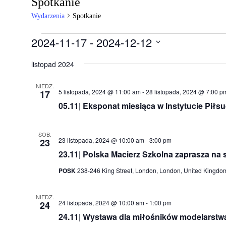
Spotkanie
Wydarzenia
Spotkanie
Wydarzenia
2024-11-17
 - 
2024-12-12
Wybierz
datę.
listopad 2024
NIEDZ.
5 listopada, 2024 @ 11:00 am
-
28 listopada, 2024 @ 7:00 p
17
05.11| Eksponat miesiąca w Instytucie Piłs
SOB.
23 listopada, 2024 @ 10:00 am
-
3:00 pm
23
23.11| Polska Macierz Szkolna zaprasza na 
POSK
238-246 King Street, London, London, United Kingdo
NIEDZ.
24 listopada, 2024 @ 10:00 am
-
1:00 pm
24
24.11| Wystawa dla miłośników modelarstwa