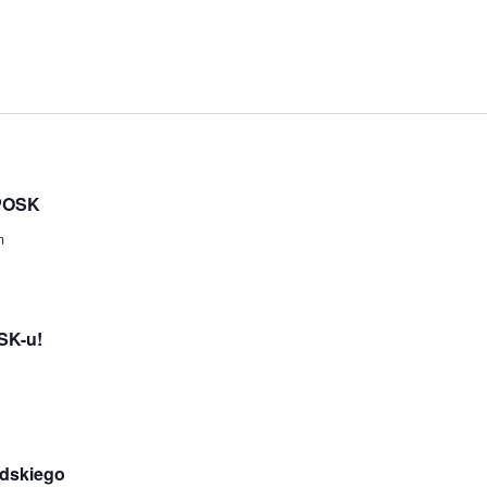
 POSK
m
SK-u!
udskiego