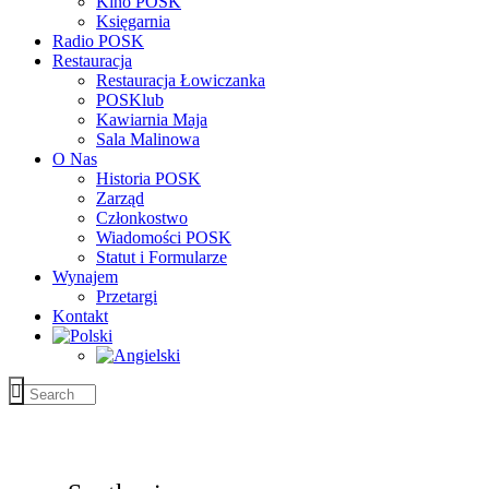
Kino POSK
Księgarnia
Radio POSK
Restauracja
Restauracja Łowiczanka
POSKlub
Kawiarnia Maja
Sala Malinowa
O Nas
Historia POSK
Zarząd
Członkostwo
Wiadomości POSK
Statut i Formularze
Wynajem
Przetargi
Kontakt