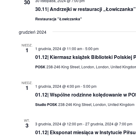
30 listopada, 2024 @ 7:00 pm
30
30.11| Andrzejki w restauracji „Łowiczanka”
Restauracja "Łowiczanka"
grudzień 2024
NIEDZ.
1 grudnia, 2024 @ 11:00 am
-
5:00 pm
1
01.12| Kiermasz książek Biblioteki Polskiej
POSK
238-246 King Street, London, London, United Kingdo
NIEDZ.
1 grudnia, 2024 @ 4:00 pm
-
5:00 pm
1
01.12| Wspólne rodzinne kolędowanie w PO
Studio POSK
238-246 King Street, London, United Kingdom
WT.
3 grudnia, 2024 @ 12:00 pm
-
27 grudnia, 2024 @ 7:00 pm
3
01.12| Eksponat miesiąca w Instytucie Piłs