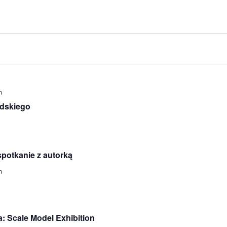
m
udskiego
spotkanie z autorką
m
: Scale Model Exhibition