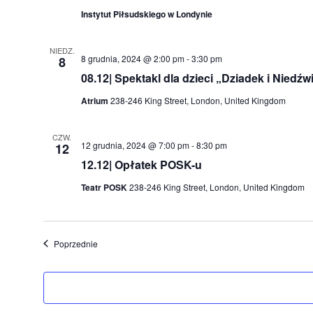
Instytut Piłsudskiego w Londynie
NIEDZ.
8 grudnia, 2024 @ 2:00 pm
-
3:30 pm
8
08.12| Spektakl dla dzieci „Dziadek i Niedź
Atrium
238-246 King Street, London, United Kingdom
CZW.
12 grudnia, 2024 @ 7:00 pm
-
8:30 pm
12
12.12| Opłatek POSK-u
Teatr POSK
238-246 King Street, London, United Kingdom
Wydarzenia
Poprzednie