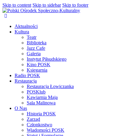
Skip to content
Skip to sidebar
Skip to footer
Aktualności
Kultura
Teatr
Biblioteka
Jazz Cafe
Galeria
Instytut Piłsudskiego
Kino POSK
Księgarnia
Radio POSK
Restauracja
Restauracja Łowiczanka
POSKlub
Kawiarnia Maja
Sala Malinowa
O Nas
Historia POSK
Zarząd
Członkostwo
Wiadomości POSK
Statut i Formularze