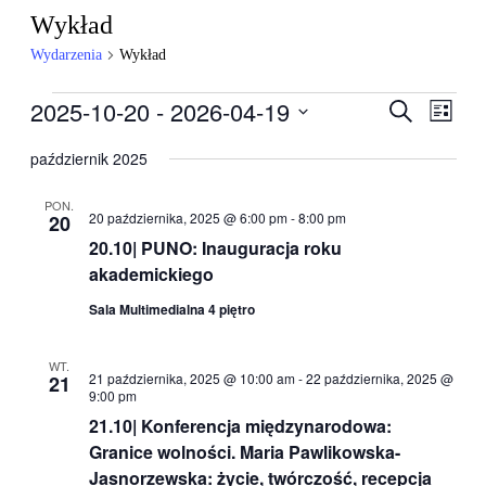
Wykład
Wydarzenia
Wykład
Wydarzenia
2025-10-20
 - 
2026-04-19
Wydarzen
Wyda
Szukaj
Lista
Wido
Nawigacj
Wybierz
nawig
datę.
październik 2025
po
wyszukiw
PON.
20 października, 2025 @ 6:00 pm
-
8:00 pm
20
i
20.10| PUNO: Inauguracja roku
widokach
akademickiego
Sala Multimedialna 4 piętro
WT.
21 października, 2025 @ 10:00 am
-
22 października, 2025 @
21
9:00 pm
21.10| Konferencja międzynarodowa:
Granice wolności. Maria Pawlikowska-
Jasnorzewska: życie, twórczość, recepcja