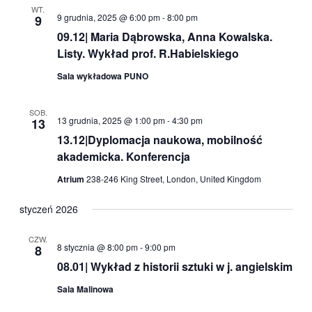
WT.
9 grudnia, 2025 @ 6:00 pm
-
8:00 pm
9
09.12| Maria Dąbrowska, Anna Kowalska.
Listy. Wykład prof. R.Habielskiego
Sala wykładowa PUNO
SOB.
13 grudnia, 2025 @ 1:00 pm
-
4:30 pm
13
13.12|Dyplomacja naukowa, mobilność
akademicka. Konferencja
Atrium
238-246 King Street, London, United Kingdom
styczeń 2026
CZW.
8 stycznia @ 8:00 pm
-
9:00 pm
8
08.01| Wykład z historii sztuki w j. angielskim
Sala Malinowa