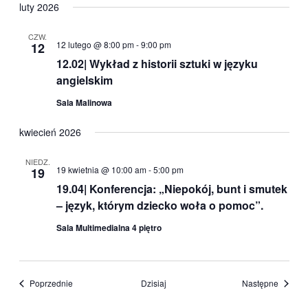
luty 2026
CZW.
12 lutego @ 8:00 pm
-
9:00 pm
12
12.02| Wykład z historii sztuki w języku
angielskim
Sala Malinowa
kwiecień 2026
NIEDZ.
19 kwietnia @ 10:00 am
-
5:00 pm
19
19.04| Konferencja: „Niepokój, bunt i smutek
– język, którym dziecko woła o pomoc”.
Sala Multimedialna 4 piętro
Wydarzenia
Wydarz
Poprzednie
Dzisiaj
Następne