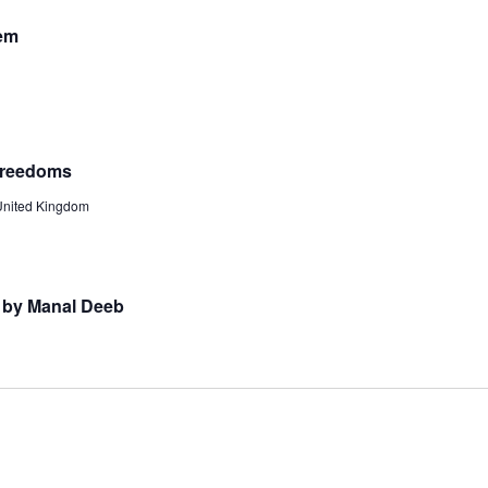
iem
 Freedoms
United Kingdom
n by Manal Deeb