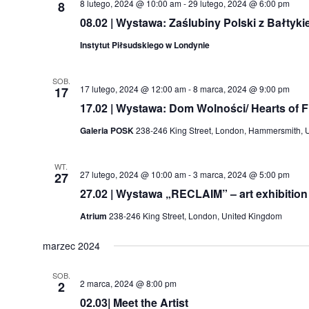
8 lutego, 2024 @ 10:00 am
-
29 lutego, 2024 @ 6:00 pm
8
08.02 | Wystawa: Zaślubiny Polski z Bałtyk
Instytut Piłsudskiego w Londynie
SOB.
17 lutego, 2024 @ 12:00 am
-
8 marca, 2024 @ 9:00 pm
17
17.02 | Wystawa: Dom Wolności/ Hearts of
Galeria POSK
238-246 King Street, London, Hammersmith, 
WT.
27 lutego, 2024 @ 10:00 am
-
3 marca, 2024 @ 5:00 pm
27
27.02 | Wystawa „RECLAIM” – art exhibitio
Atrium
238-246 King Street, London, United Kingdom
marzec 2024
SOB.
2 marca, 2024 @ 8:00 pm
2
02.03| Meet the Artist