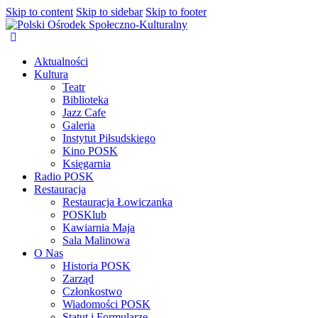
Skip to content
Skip to sidebar
Skip to footer
Aktualności
Kultura
Teatr
Biblioteka
Jazz Cafe
Galeria
Instytut Piłsudskiego
Kino POSK
Księgarnia
Radio POSK
Restauracja
Restauracja Łowiczanka
POSKlub
Kawiarnia Maja
Sala Malinowa
O Nas
Historia POSK
Zarząd
Członkostwo
Wiadomości POSK
Statut i Formularze