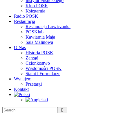
Instytut Piłsudskiego
Kino POSK
Księgarnia
Radio POSK
Restauracja
Restauracja Łowiczanka
POSKlub
Kawiarnia Maja
Sala Malinowa
O Nas
Historia POSK
Zarząd
Członkostwo
Wiadomości POSK
Statut i Formularze
Wynajem
Przetargi
Kontakt