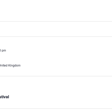
30 pm
United Kingdom
tival