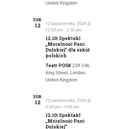
.
a
United Kingdom
i
N
d
SOB.
o
12 października, 2024 @
a
12
12:00 pm
-
2:30 pm
k
w
12.10| Spektakl
i
„Moralność Pani
i
Dulskiej” dla szkół
n
polskich
g
a
Teatr POSK
238-246
a
w
King Street, London,
i
c
United Kingdom
g
j
a
SOB.
12 października, 2024 @
a
12
c
6:00 pm
-
9:00 pm
p
12.10| Spektakl
j
„Moralność Pani
o
a
Dulskiej”