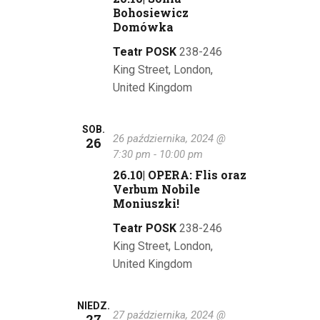
Bohosiewicz
i
Domówka
w
Teatr POSK
238-246
King Street, London,
i
United Kingdom
d
o
SOB.
26 października, 2024 @
26
k
7:30 pm
-
10:00 pm
26.10| OPERA: Flis oraz
a
Verbum Nobile
Moniuszki!
c
Teatr POSK
238-246
h
King Street, London,
United Kingdom
NIEDZ.
27 października, 2024 @
27