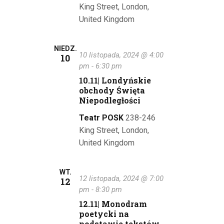
King Street, London,
United Kingdom
NIEDZ.
10 listopada, 2024 @ 4:00
10
pm
-
6:30 pm
10.11| Londyńskie
obchody Święta
Niepodległości
Teatr POSK
238-246
King Street, London,
United Kingdom
WT.
12 listopada, 2024 @ 7:00
12
pm
-
8:30 pm
12.11| Monodram
poetycki na
podstawie tekstów