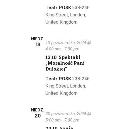
w
Teatr POSK
238-246
King Street, London,
y
United Kingdom
s
z
NIEDZ.
13 października, 2024 @
13
u
4:00 pm
-
7:00 pm
13.10| Spektakl
k
„Moralność Pani
Dulskiej”
i
Teatr POSK
238-246
w
King Street, London,
a
United Kingdom
n
NIEDZ.
20 października, 2024 @
i
20
5:00 pm
-
7:00 pm
u
20.10| Sonia