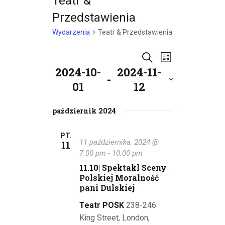
Teatr &
Przedstawienia
Wydarzenia
Teatr & Przedstawienia
W
W
S
L
2024-10-
2024-11-
z
y
i
y
 - 
u
01
12
s
d
d
k
W
t
a
a
y
październik 2024
a
a
j
r
b
r
i
PT.
z
11 października, 2024 @
11
e
z
e
7:00 pm
-
10:00 pm
r
11.10| Spektakl Sceny
z
n
e
Polskiej Moralność
d
i
pani Dulskiej
n
a
e
t
Teatr POSK
238-246
i
ę
W
King Street, London,