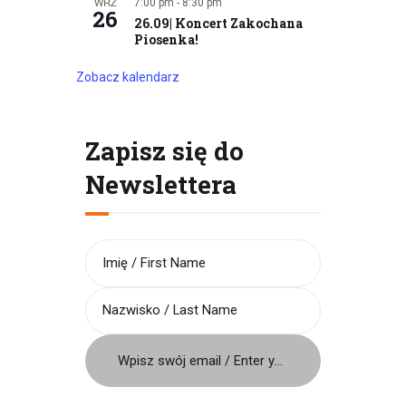
WRZ
7:00 pm
-
8:30 pm
26
26.09| Koncert Zakochana
Piosenka!
Zobacz kalendarz
Zapisz się do
Newslettera