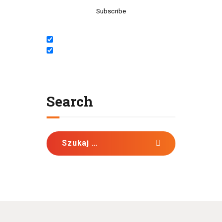
Język / Language
Polish
English
Search
Szukaj: