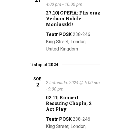
4:00 pm
-
10:00 pm
27.10| OPERA: Flis oraz
Verbum Nobile
Moniuszki!
Teatr POSK
238-246
King Street, London,
United Kingdom
listopad 2024
SOB.
2 listopada, 2024 @ 6:00 pm
2
-
9:00 pm
02.11| Koncert
Rescuing Chopin, 2
Act Play
Teatr POSK
238-246
King Street, London,