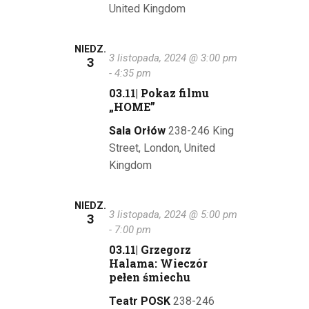
United Kingdom
NIEDZ.
3 listopada, 2024 @ 3:00 pm
3
-
4:35 pm
03.11| Pokaz filmu
„HOME”
Sala Orłów
238-246 King
Street, London, United
Kingdom
NIEDZ.
3 listopada, 2024 @ 5:00 pm
3
-
7:00 pm
03.11| Grzegorz
Halama: Wieczór
pełen śmiechu
Teatr POSK
238-246