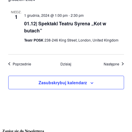
NIEDZ.
1 grudnia, 2024 @ 1:00 pm
-
2:30 pm
1
01.12| Spektakl Teatru Syrena „Kot w
butach”
Teatr POSK
238-246 King Street, London, United Kingdom
Wydarzenia
Wydarz
Poprzednie
Dzisiaj
Następne
Zasubskrybuj kalendarz
Zapisz się do Newslettera