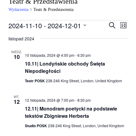
Teatr & Przedstawienia
Wydarzenia
Teatr & Przedstawienia
Wydarzenia
2024-11-10
 - 
2024-12-01
Wydarzen
Wyda
Szukaj
Lista
Wido
Nawigacj
Wybierz
nawig
datę.
listopad 2024
po
wyszukiw
NIEDZ.
10 listopada, 2024 @ 4:00 pm
-
6:30 pm
10
i
10.11| Londyńskie obchody Święta
widokach
Niepodległości
Teatr POSK
238-246 King Street, London, United Kingdom
WT.
12 listopada, 2024 @ 7:00 pm
-
8:30 pm
12
12.11| Monodram poetycki na podstawie
tekstów Zbigniewa Herberta
Studio POSK
238-246 King Street, London, United Kingdom