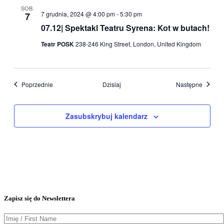
SOB.
7 grudnia, 2024 @ 4:00 pm
-
5:30 pm
7
07.12| Spektakl Teatru Syrena: Kot w butach!
Teatr POSK
238-246 King Street, London, United Kingdom
Wydarzenia
Wydarz
Poprzednie
Dzisiaj
Następne
Zasubskrybuj kalendarz
Zapisz się do Newslettera