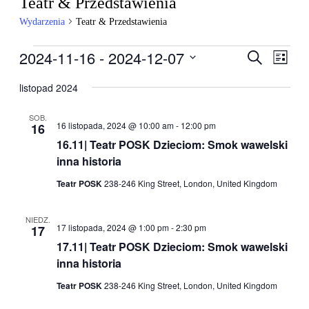
Teatr & Przedstawienia
Wydarzenia
Teatr & Przedstawienia
Wydarzenia
2024-11-16
 - 
2024-12-07
Wydarzen
Wyda
Szukaj
Lista
Wido
Nawigacj
Wybierz
nawig
datę.
listopad 2024
po
wyszukiw
SOB.
16 listopada, 2024 @ 10:00 am
-
12:00 pm
16
i
16.11| Teatr POSK Dzieciom: Smok wawelski
widokach
inna historia
Teatr POSK
238-246 King Street, London, United Kingdom
NIEDZ.
17 listopada, 2024 @ 1:00 pm
-
2:30 pm
17
17.11| Teatr POSK Dzieciom: Smok wawelski
inna historia
Teatr POSK
238-246 King Street, London, United Kingdom