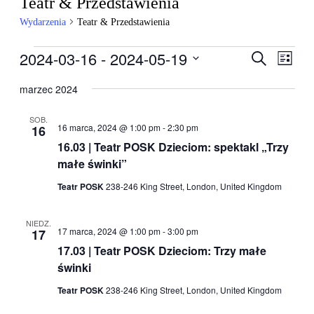
Teatr & Przedstawienia
Wydarzenia
Teatr & Przedstawienia
Wydarzenia
2024-03-16
 - 
2024-05-19
Wydarzen
Wyda
Szukaj
Lista
Wido
Nawigacj
Wybierz
nawig
datę.
marzec 2024
po
wyszukiw
SOB.
16 marca, 2024 @ 1:00 pm
-
2:30 pm
16
i
16.03 | Teatr POSK Dzieciom: spektakl „Trzy
widokach
małe świnki”
Teatr POSK
238-246 King Street, London, United Kingdom
NIEDZ.
17 marca, 2024 @ 1:00 pm
-
3:00 pm
17
17.03 | Teatr POSK Dzieciom: Trzy małe
świnki
Teatr POSK
238-246 King Street, London, United Kingdom