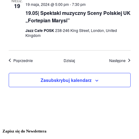
NIEDZ.
19 maja, 2024 @ 5:00 pm
-
7:30 pm
19
19.05| Spektakl muzyczny Sceny Polskiej UK
„Fortepian Marysi”
Jazz Cafe POSK
238-246 King Street, London, United
Kingdom
Wydarzenia
Wydarz
Poprzednie
Dzisiaj
Następne
Zasubskrybuj kalendarz
Zapisz się do Newslettera