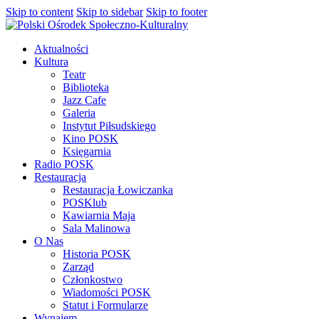
Skip to content
Skip to sidebar
Skip to footer
Aktualności
Kultura
Teatr
Biblioteka
Jazz Cafe
Galeria
Instytut Piłsudskiego
Kino POSK
Księgarnia
Radio POSK
Restauracja
Restauracja Łowiczanka
POSKlub
Kawiarnia Maja
Sala Malinowa
O Nas
Historia POSK
Zarząd
Członkostwo
Wiadomości POSK
Statut i Formularze
Wynajem