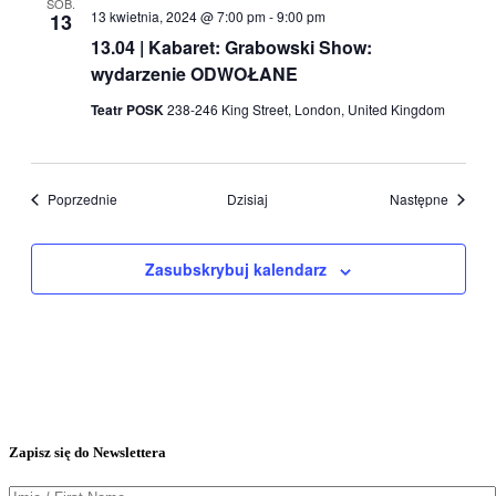
SOB.
13 kwietnia, 2024 @ 7:00 pm
-
9:00 pm
13
13.04 | Kabaret: Grabowski Show:
wydarzenie ODWOŁANE
Teatr POSK
238-246 King Street, London, United Kingdom
Wydarzenia
Wydarz
Poprzednie
Dzisiaj
Następne
Zasubskrybuj kalendarz
Zapisz się do Newslettera