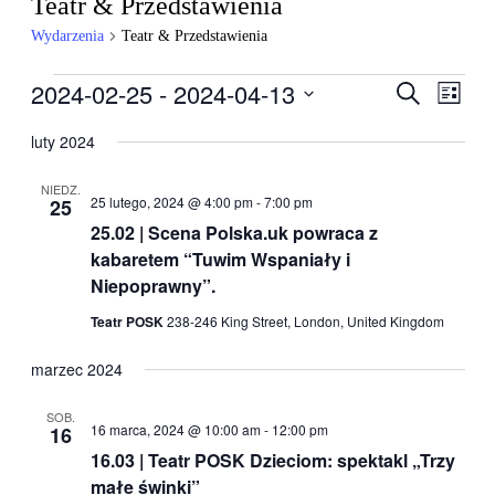
Teatr & Przedstawienia
Wydarzenia
Teatr & Przedstawienia
Wydarzenia
2024-02-25
 - 
2024-04-13
Wydarzen
Wyda
Szukaj
Lista
Wido
Nawigacj
Wybierz
nawig
datę.
luty 2024
po
wyszukiw
NIEDZ.
25 lutego, 2024 @ 4:00 pm
-
7:00 pm
25
i
25.02 | Scena Polska.uk powraca z
widokach
kabaretem “Tuwim Wspaniały i
Niepoprawny”.
Teatr POSK
238-246 King Street, London, United Kingdom
marzec 2024
SOB.
16 marca, 2024 @ 10:00 am
-
12:00 pm
16
16.03 | Teatr POSK Dzieciom: spektakl „Trzy
małe świnki”