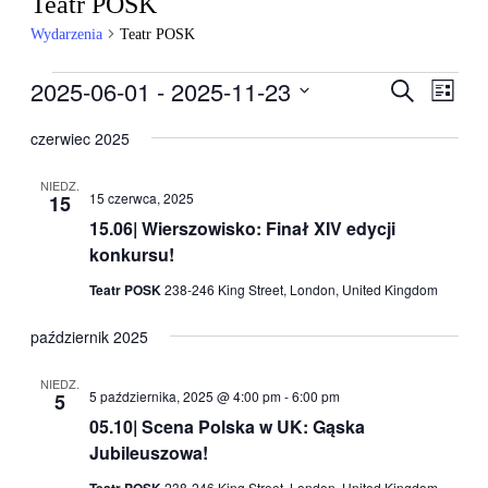
Teatr POSK
Wydarzenia
Teatr POSK
Wydarzenia
2025-06-01
 - 
2025-11-23
Wydarzen
Wyda
Szukaj
Lista
Wido
Nawigacj
Wybierz
nawig
datę.
czerwiec 2025
po
wyszukiw
NIEDZ.
15 czerwca, 2025
15
i
15.06| Wierszowisko: Finał XIV edycji
widokach
konkursu!
Teatr POSK
238-246 King Street, London, United Kingdom
październik 2025
NIEDZ.
5 października, 2025 @ 4:00 pm
-
6:00 pm
5
05.10| Scena Polska w UK: Gąska
Jubileuszowa!
Teatr POSK
238-246 King Street, London, United Kingdom