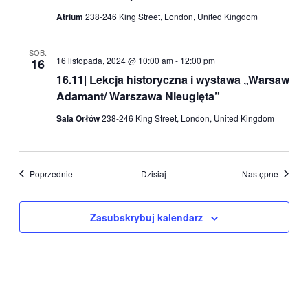
Atrium
238-246 King Street, London, United Kingdom
SOB.
16 listopada, 2024 @ 10:00 am
-
12:00 pm
16
16.11| Lekcja historyczna i wystawa „Warsaw
Adamant/ Warszawa Nieugięta”
Sala Orłów
238-246 King Street, London, United Kingdom
Wydarzenia
Wydarz
Poprzednie
Dzisiaj
Następne
Zasubskrybuj kalendarz