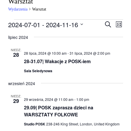
Warsztat
Wydarzenia
Warsztat
Wydarzenia
2024-07-01
 - 
2024-11-16
Wydarzen
Wyda
Szukaj
Lista
Wido
Nawigacj
Wybierz
nawig
datę.
lipiec 2024
po
wyszukiw
NIEDZ.
28 lipca, 2024 @ 10:00 am
-
31 lipca, 2024 @ 2:00 pm
28
i
28-31.07| Wakacje z POSK-iem
widokach
Sala Seledynowa
wrzesień 2024
NIEDZ.
29 września, 2024 @ 11:00 am
-
1:00 pm
29
29.09| POSK zaprasza dzieci na
WARSZTATY FOLKOWE
Studio POSK
238-246 King Street, London, United Kingdom