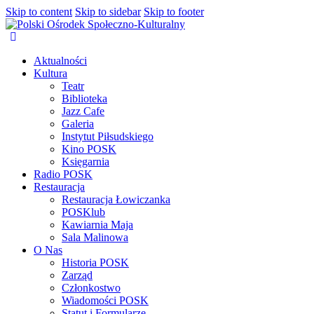
Skip to content
Skip to sidebar
Skip to footer
Aktualności
Kultura
Teatr
Biblioteka
Jazz Cafe
Galeria
Instytut Piłsudskiego
Kino POSK
Księgarnia
Radio POSK
Restauracja
Restauracja Łowiczanka
POSKlub
Kawiarnia Maja
Sala Malinowa
O Nas
Historia POSK
Zarząd
Członkostwo
Wiadomości POSK
Statut i Formularze