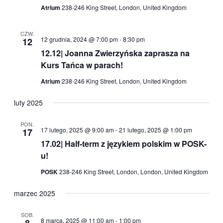
Atrium
238-246 King Street, London, United Kingdom
CZW.
12 grudnia, 2024 @ 7:00 pm
-
8:30 pm
12
12.12| Joanna Zwierzyńska zaprasza na
Kurs Tańca w parach!
Atrium
238-246 King Street, London, United Kingdom
luty 2025
PON.
17 lutego, 2025 @ 9:00 am
-
21 lutego, 2025 @ 1:00 pm
17
17.02| Half-term z językiem polskim w POSK-
u!
POSK
238-246 King Street, London, London, United Kingdom
marzec 2025
SOB.
8 marca, 2025 @ 11:00 am
-
1:00 pm