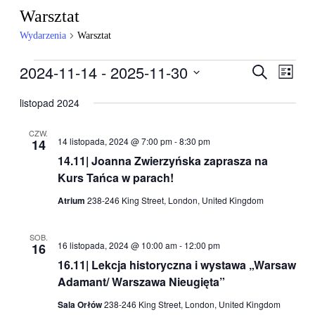
Warsztat
Wydarzenia
Warsztat
Wydarzenia
2024-11-14
 - 
2025-11-30
Wydarzen
Wyda
Szukaj
Lista
Wido
Nawigacj
Wybierz
nawig
datę.
listopad 2024
po
wyszukiw
CZW.
14 listopada, 2024 @ 7:00 pm
-
8:30 pm
14
i
14.11| Joanna Zwierzyńska zaprasza na
widokach
Kurs Tańca w parach!
Atrium
238-246 King Street, London, United Kingdom
SOB.
16 listopada, 2024 @ 10:00 am
-
12:00 pm
16
16.11| Lekcja historyczna i wystawa „Warsaw
Adamant/ Warszawa Nieugięta”
Sala Orłów
238-246 King Street, London, United Kingdom