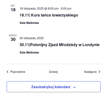
WT.
18 listopada, 2025 @ 8:00 pm
-
9:00 pm
18
18.11| Kurs tańca towarzyskiego
Sala Malinowa
NIEDZ.
30 listopada, 2025
30
30.11|Polonijny Zjazd Młodzieży w Londynie
Sala Malinowa
Wydarzenia
Wydarz
Poprzednie
Dzisiaj
Następne
Zasubskrybuj kalendarz