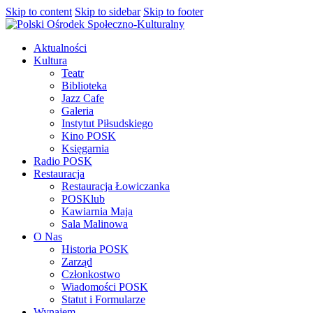
Skip to content
Skip to sidebar
Skip to footer
Aktualności
Kultura
Teatr
Biblioteka
Jazz Cafe
Galeria
Instytut Piłsudskiego
Kino POSK
Księgarnia
Radio POSK
Restauracja
Restauracja Łowiczanka
POSKlub
Kawiarnia Maja
Sala Malinowa
O Nas
Historia POSK
Zarząd
Członkostwo
Wiadomości POSK
Statut i Formularze
Wynajem