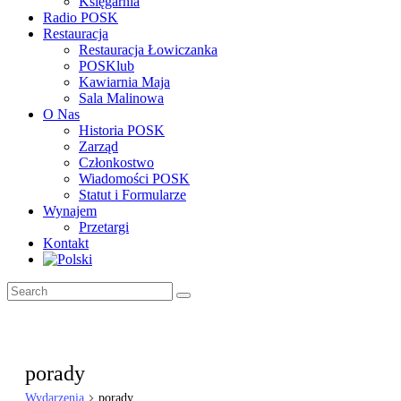
Księgarnia
Radio POSK
Restauracja
Restauracja Łowiczanka
POSKlub
Kawiarnia Maja
Sala Malinowa
O Nas
Historia POSK
Zarząd
Członkostwo
Wiadomości POSK
Statut i Formularze
Wynajem
Przetargi
Kontakt
porady
Wydarzenia
porady