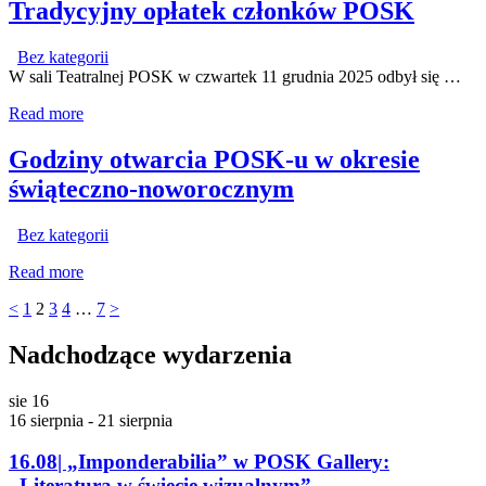
Tradycyjny opłatek członków POSK
Bez kategorii
W sali Teatralnej POSK w czwartek 11 grudnia 2025 odbył się …
Read more
Godziny otwarcia POSK-u w okresie
świąteczno-noworocznym
Bez kategorii
Read more
Stronicowanie
Page
Page
Page
Page
Page
<
1
2
3
4
…
7
>
wpisów
Nadchodzące wydarzenia
sie
16
16 sierpnia
-
21 sierpnia
16.08| „Imponderabilia” w POSK Gallery:
„Literatura w świecie wizualnym”