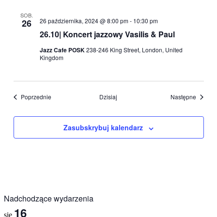
SOB.
26 października, 2024 @ 8:00 pm
-
10:30 pm
26
26.10| Koncert jazzowy Vasilis & Paul
Jazz Cafe POSK
238-246 King Street, London, United
Kingdom
Wydarzenia
Wydarz
Poprzednie
Dzisiaj
Następne
Zasubskrybuj kalendarz
Nadchodzące wydarzenia
16
sie