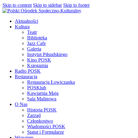
Skip to content
Skip to sidebar
Skip to footer
Aktualności
Kultura
Teatr
Biblioteka
Jazz Cafe
Galeria
Instytut Piłsudskiego
Kino POSK
Księgarnia
Radio POSK
Restauracja
Restauracja Łowiczanka
POSKlub
Kawiarnia Maja
Sala Malinowa
O Nas
Historia POSK
Zarząd
Członkostwo
Wiadomości POSK
Statut i Formularze
Wynajem