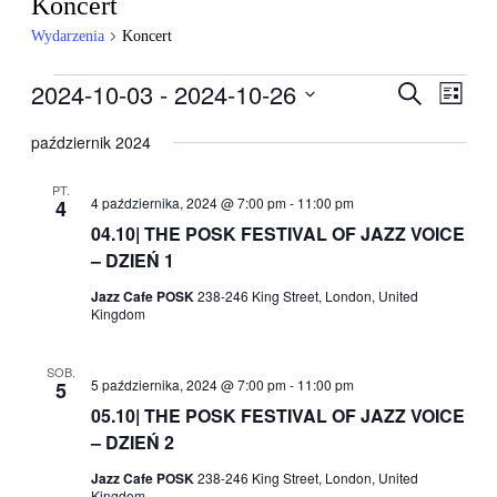
Koncert
Wydarzenia
Koncert
Wydarzenia
2024-10-03
 - 
2024-10-26
Wydarzen
Wyda
Szukaj
Lista
Wido
Nawigacj
Wybierz
nawig
datę.
październik 2024
po
wyszukiw
PT.
4 października, 2024 @ 7:00 pm
-
11:00 pm
4
i
04.10| THE POSK FESTIVAL OF JAZZ VOICE
widokach
– DZIEŃ 1
Jazz Cafe POSK
238-246 King Street, London, United
Kingdom
SOB.
5 października, 2024 @ 7:00 pm
-
11:00 pm
5
05.10| THE POSK FESTIVAL OF JAZZ VOICE
– DZIEŃ 2
Jazz Cafe POSK
238-246 King Street, London, United
Kingdom