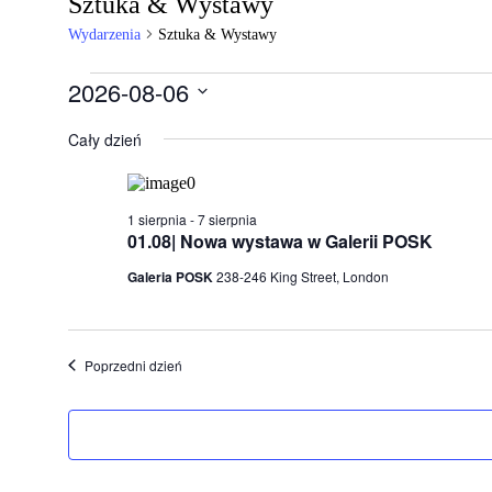
Sztuka & Wystawy
Wydarzenia
Sztuka & Wystawy
Wydarzenia
2026-08-06
for
Wybierz
datę.
Cały dzień
6
sierpnia,
2026
1 sierpnia
-
7 sierpnia
01.08| Nowa wystawa w Galerii POSK
Galeria POSK
238-246 King Street, London
Poprzedni dzień