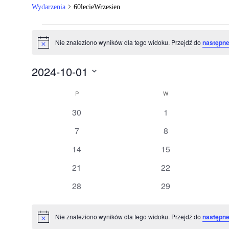
Wydarzenia
60lecieWrzesien
Wydarzenia
Nie znaleziono wyników dla tego widoku. Przejdź do
następne
Powiadomienie
2024-10-01
Wybierz
Kalendarz
datę.
P
PONIEDZIAŁEK
W
WTOREK
Wydarzenia
0
0
30
1
wydarzenia
wydarzenia
0
0
7
8
wydarzenia
wydarzenia
0
0
14
15
wydarzenia
wydarzenia
0
0
21
22
wydarzenia
wydarzenia
0
0
28
29
wydarzenia
wydarzenia
Nie znaleziono wyników dla tego widoku. Przejdź do
następne
Powiadomienie