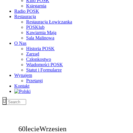
Kino POSK
Księgarnia
Radio POSK
Restauracja
Restauracja Łowiczanka
POSKlub
Kawiarnia Maja
Sala Malinowa
O Nas
Historia POSK
Zarząd
Członkostwo
Wiadomości POSK
Statut i Formularze
Wynajem
Przetargi
Kontakt
60lecieWrzesien