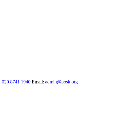
:
020 8741 1940
Email:
admin@posk.org