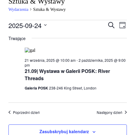
Sztuka & Wystawy
Wydarzenia
Sztuka & Wystawy
Wydarzenia
2025-09-24
Wydarzen
Wyda
Szukaj
Dzień
Wido
for
Nawigacj
Wybierz
nawig
datę.
Trwające
24
po
września,
wyszukiw
2025
i
21 września, 2025 @ 10:00 am
-
2 października, 2025 @ 9:00
widokach
pm
21.09| Wystawa w Galerii POSK: River
Threads
Galeria POSK
238-246 King Street, London
Poprzedni dzień
Następny dzień
Zasubskrybuj kalendarz