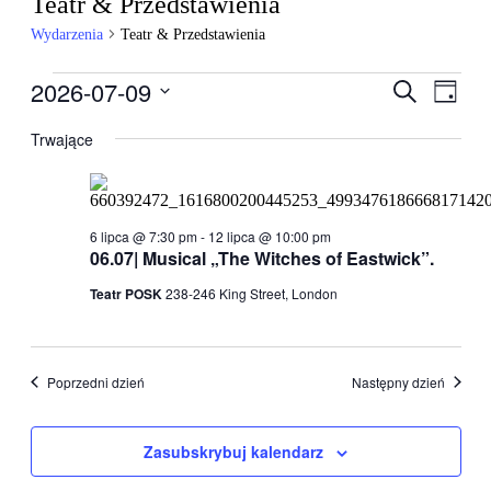
Teatr & Przedstawienia
Wydarzenia
Teatr & Przedstawienia
Wydarzenia
2026-07-09
Wydarzen
Wyda
Szukaj
Dzień
Wido
for
Nawigacj
Wybierz
nawig
datę.
Trwające
9
po
lipca,
wyszukiw
2026
i
widokach
6 lipca @ 7:30 pm
-
12 lipca @ 10:00 pm
06.07| Musical „The Witches of Eastwick”.
Teatr POSK
238-246 King Street, London
Poprzedni dzień
Następny dzień
Zasubskrybuj kalendarz