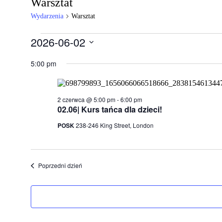
Warsztat
Wydarzenia
Warsztat
Wydarzenia
2026-06-02
for
Wybierz
datę.
5:00 pm
2
czerwca,
2026
2 czerwca @ 5:00 pm
-
6:00 pm
02.06| Kurs tańca dla dzieci!
POSK
238-246 King Street, London
Poprzedni dzień