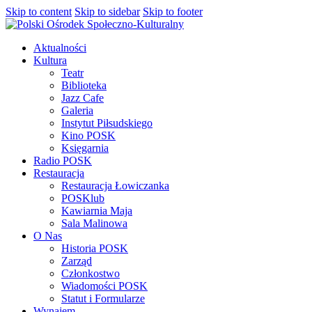
Skip to content
Skip to sidebar
Skip to footer
Aktualności
Kultura
Teatr
Biblioteka
Jazz Cafe
Galeria
Instytut Piłsudskiego
Kino POSK
Księgarnia
Radio POSK
Restauracja
Restauracja Łowiczanka
POSKlub
Kawiarnia Maja
Sala Malinowa
O Nas
Historia POSK
Zarząd
Członkostwo
Wiadomości POSK
Statut i Formularze
Wynajem