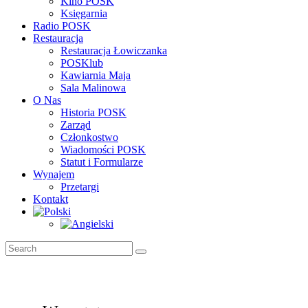
Kino POSK
Księgarnia
Radio POSK
Restauracja
Restauracja Łowiczanka
POSKlub
Kawiarnia Maja
Sala Malinowa
O Nas
Historia POSK
Zarząd
Członkostwo
Wiadomości POSK
Statut i Formularze
Wynajem
Przetargi
Kontakt