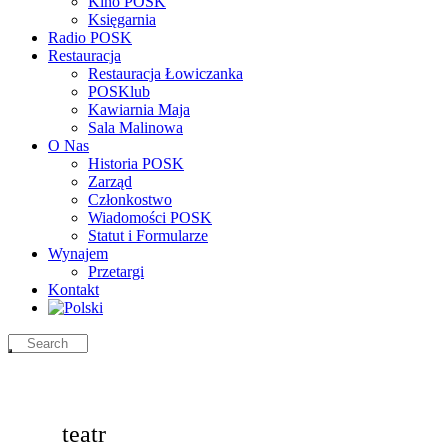
Kino POSK
Księgarnia
Radio POSK
Restauracja
Restauracja Łowiczanka
POSKlub
Kawiarnia Maja
Sala Malinowa
O Nas
Historia POSK
Zarząd
Członkostwo
Wiadomości POSK
Statut i Formularze
Wynajem
Przetargi
Kontakt
teatr