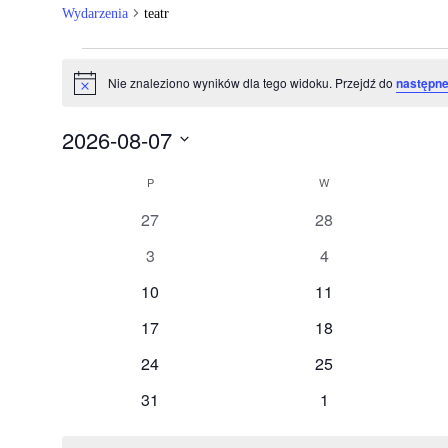
Wydarzenia
teatr
Wydarzenia
Nie znaleziono wyników dla tego widoku. Przejdź do
następne
Powiadomienie
2026-08-07
Wybierz
Kalendarz
datę.
P
PONIEDZIAŁEK
W
WTOREK
Wydarzenia
0
0
27
28
wydarzenia
wydarzenia
0
0
3
4
wydarzenia
wydarzenia
0
0
10
11
wydarzenia
wydarzenia
0
0
17
18
wydarzenia
wydarzenia
0
0
24
25
wydarzenia
wydarzenia
0
0
31
1
wydarzenia
wydarzenia