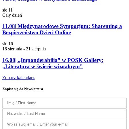
sie
11
Cały dzień
11.08| Międzynarodowe Sympozjum: Sharenting a
Bezpieczeństwo Dzieci Online
sie
16
16 sierpnia
-
21 sierpnia
16.08| „Imponderabilia” w POSK Gallery:
„Literatura w świecie wizualnym”
Zobacz kalendarz
Zapisz się do Newslettera