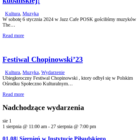
kubańskiej!
Kultura
,
Muzyka
W sobotę 6 stycznia 2024 w Jazz Cafe POSK gościliśmy muzyków
The…
Read more
Festiwal Chopinowski’23
Kultura
,
Muzyka
,
Wydarzenie
Ubiegłoroczny Festiwal Chopinowski , ktory odbył się w Polskim
Ośrodku Społeczno Kulturalnym…
Read more
Nadchodzące wydarzenia
sie
1
1 sierpnia @ 11:00 am
-
27 sierpnia @ 7:00 pm
01.08| Sierpień w Instytucie Piłsudskiego