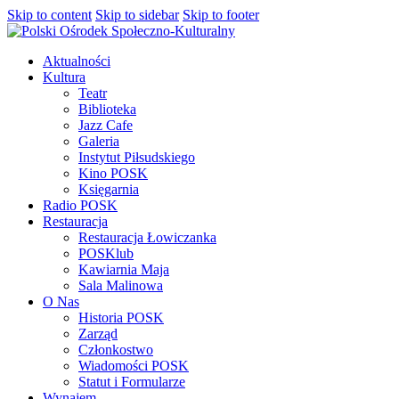
Skip to content
Skip to sidebar
Skip to footer
Aktualności
Kultura
Teatr
Biblioteka
Jazz Cafe
Galeria
Instytut Piłsudskiego
Kino POSK
Księgarnia
Radio POSK
Restauracja
Restauracja Łowiczanka
POSKlub
Kawiarnia Maja
Sala Malinowa
O Nas
Historia POSK
Zarząd
Członkostwo
Wiadomości POSK
Statut i Formularze
Wynajem