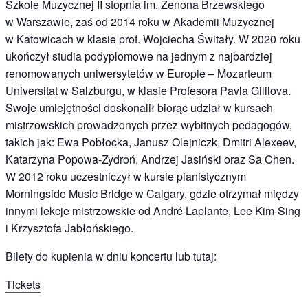
Szkole Muzycznej II stopnia im. Zenona Brzewskiego
w Warszawie, zaś od 2014 roku w Akademii Muzycznej
w Katowicach w klasie prof. Wojciecha Świtały. W 2020 roku
ukończył studia podyplomowe na jednym z najbardziej
renomowanych uniwersytetów w Europie – Mozarteum
Universitat w Salzburgu, w klasie Profesora Pavla Gililova.
Swoje umiejętności doskonalił biorąc udział w kursach
mistrzowskich prowadzonych przez wybitnych pedagogów,
takich jak: Ewa Pobłocka, Janusz Olejniczk, Dmitri Alexeev,
Katarzyna Popowa-Zydroń, Andrzej Jasiński oraz Sa Chen.
W 2012 roku uczestniczył w kursie pianistycznym
Morningside Music Bridge w Calgary, gdzie otrzymał między
innymi lekcje mistrzowskie od André Laplante, Lee Kim-Sing
i Krzysztofa Jabłońskiego.
Bilety do kupienia w dniu koncertu lub tutaj:
Tickets