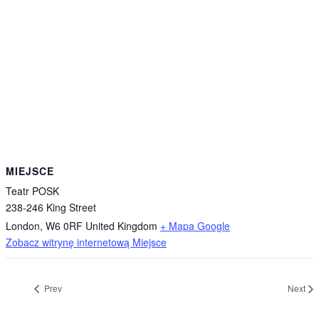
MIEJSCE
Teatr POSK
238-246 King Street
London
,
W6 0RF
United Kingdom
+ Mapa Google
Zobacz witrynę internetową Miejsce
Prev
Next