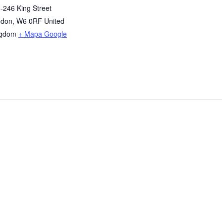
-246 King Street
ndon
,
W6 0RF
United
ngdom
+ Mapa Google