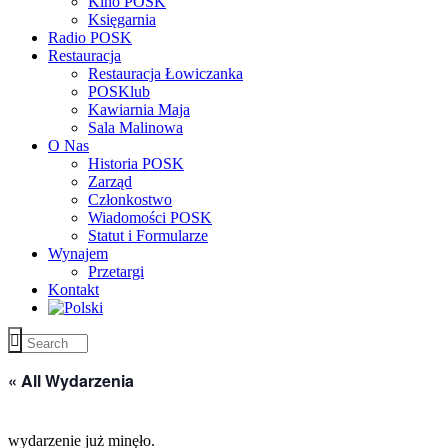
Kino POSK
Księgarnia
Radio POSK
Restauracja
Restauracja Łowiczanka
POSKlub
Kawiarnia Maja
Sala Malinowa
O Nas
Historia POSK
Zarząd
Członkostwo
Wiadomości POSK
Statut i Formularze
Wynajem
Przetargi
Kontakt
« All Wydarzenia
wydarzenie już minęło.