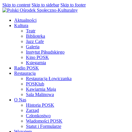
Skip to content
Skip to sidebar
Skip to footer
Aktualności
Kultura
Teatr
Biblioteka
Jazz Cafe
Galeria
Instytut Piłsudskiego
Kino POSK
Księgarnia
Radio POSK
Restauracja
Restauracja Łowiczanka
POSKlub
Kawiarnia Maja
Sala Malinowa
O Nas
Historia POSK
Zarząd
Członkostwo
Wiadomości POSK
Statut i Formularze
Wynajem