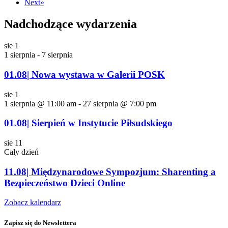
Next
»
Nadchodzące wydarzenia
sie
1
1 sierpnia
-
7 sierpnia
01.08| Nowa wystawa w Galerii POSK
sie
1
1 sierpnia @ 11:00 am
-
27 sierpnia @ 7:00 pm
01.08| Sierpień w Instytucie Piłsudskiego
sie
11
Cały dzień
11.08| Międzynarodowe Sympozjum: Sharenting a
Bezpieczeństwo Dzieci Online
Zobacz kalendarz
Zapisz się do Newslettera