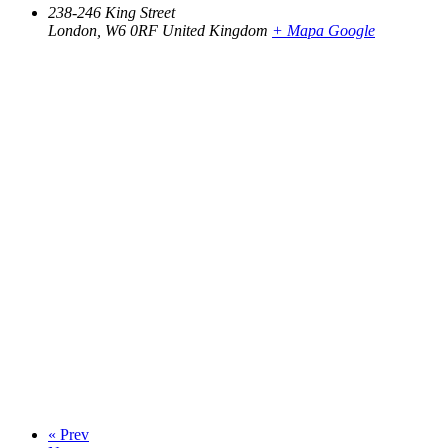
238-246 King Street
London
,
W6 0RF
United Kingdom
+ Mapa Google
«
Prev