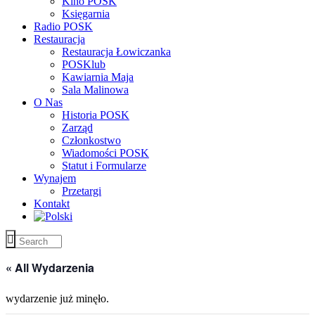
Kino POSK
Księgarnia
Radio POSK
Restauracja
Restauracja Łowiczanka
POSKlub
Kawiarnia Maja
Sala Malinowa
O Nas
Historia POSK
Zarząd
Członkostwo
Wiadomości POSK
Statut i Formularze
Wynajem
Przetargi
Kontakt
« All Wydarzenia
wydarzenie już minęło.