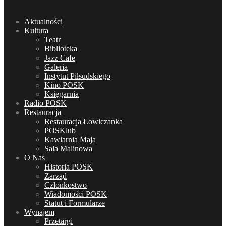
Aktualności
Kultura
Teatr
Biblioteka
Jazz Cafe
Galeria
Instytut Piłsudskiego
Kino POSK
Księgarnia
Radio POSK
Restauracja
Restauracja Łowiczanka
POSKlub
Kawiarnia Maja
Sala Malinowa
O Nas
Historia POSK
Zarząd
Członkostwo
Wiadomości POSK
Statut i Formularze
Wynajem
Przetargi