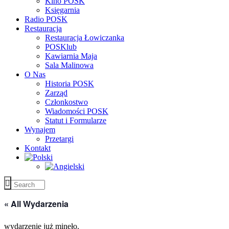
Kino POSK
Księgarnia
Radio POSK
Restauracja
Restauracja Łowiczanka
POSKlub
Kawiarnia Maja
Sala Malinowa
O Nas
Historia POSK
Zarząd
Członkostwo
Wiadomości POSK
Statut i Formularze
Wynajem
Przetargi
Kontakt
« All Wydarzenia
wydarzenie już minęło.