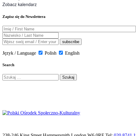
Zobacz kalendarz
Zapisz się do Newslettera
Język / Language
Polish
English
Search
Szukaj:
238-246 King Street Hammersmith London W6 0RF Tel:
020 8741 