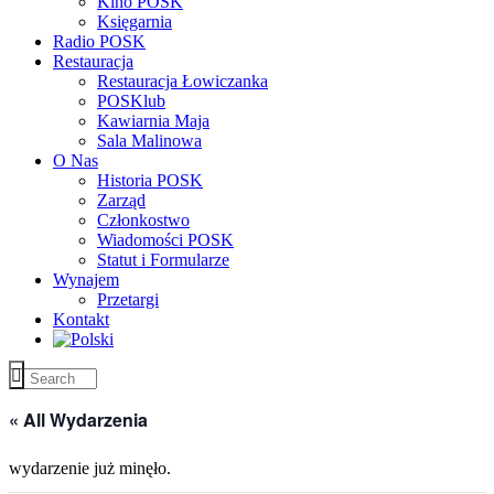
Kino POSK
Księgarnia
Radio POSK
Restauracja
Restauracja Łowiczanka
POSKlub
Kawiarnia Maja
Sala Malinowa
O Nas
Historia POSK
Zarząd
Członkostwo
Wiadomości POSK
Statut i Formularze
Wynajem
Przetargi
Kontakt
« All Wydarzenia
wydarzenie już minęło.