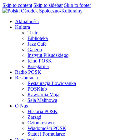
Skip to content
Skip to sidebar
Skip to footer
Aktualności
Kultura
Teatr
Biblioteka
Jazz Cafe
Galeria
Instytut Piłsudskiego
Kino POSK
Księgarnia
Radio POSK
Restauracja
Restauracja Łowiczanka
POSKlub
Kawiarnia Maja
Sala Malinowa
O Nas
Historia POSK
Zarząd
Członkostwo
Wiadomości POSK
Statut i Formularze
Wynajem