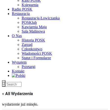
Kino POSK
Księgarnia
Radio POSK
Restauracja
Restauracja Łowiczanka
POSKlub
Kawiarnia Maja
Sala Malinowa
O Nas
Historia POSK
Zarząd
Członkostwo
Wiadomości POSK
Statut i Formularze
Wynajem
Przetargi
Kontakt
« All Wydarzenia
wydarzenie już minęło.