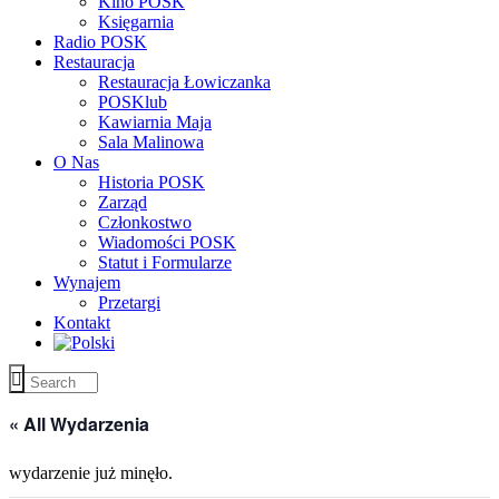
Kino POSK
Księgarnia
Radio POSK
Restauracja
Restauracja Łowiczanka
POSKlub
Kawiarnia Maja
Sala Malinowa
O Nas
Historia POSK
Zarząd
Członkostwo
Wiadomości POSK
Statut i Formularze
Wynajem
Przetargi
Kontakt
« All Wydarzenia
wydarzenie już minęło.