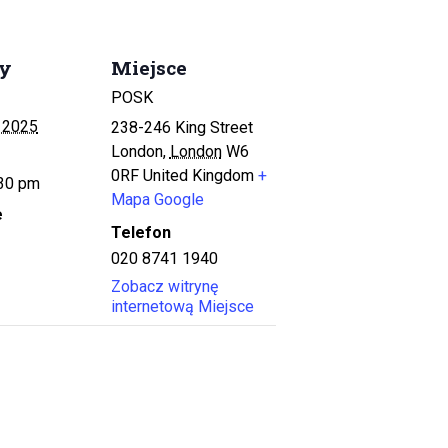
ły
Miejsce
POSK
, 2025
238-246 King Street
London
,
London
W6
0RF
United Kingdom
+
:30 pm
Mapa Google
e
Telefon
020 8741 1940
Zobacz witrynę
internetową Miejsce