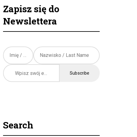
Zapisz się do
Newslettera
Język / Language
Polish
English
Search