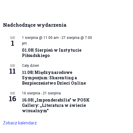
Nadchodzące wydarzenia
SIE
1 sierpnia @ 11:00 am
-
27 sierpnia @ 7:00
1
pm
01.08| Sierpień w Instytucie
Piłsudskiego
SIE
Cały dzień
11
11.08| Międzynarodowe
Sympozjum: Sharenting a
Bezpieczeństwo Dzieci Online
SIE
16 sierpnia
-
21 sierpnia
16
16.08| „Imponderabilia” w POSK
Gallery: „Literatura w świecie
wizualnym”
Zobacz kalendarz