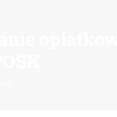
kanie opłatkow
 POSK
nej...